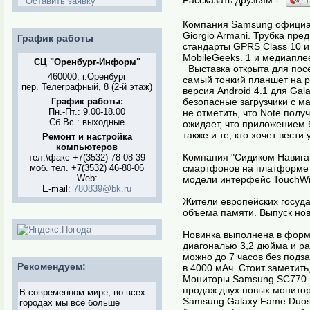
Оставить заявку
Компания Samsung официал
Giorgio Armani. Трубка пр
График работы
стандарты GPRS Class 10 и
MobileGeeks. 1 и медиаплее
СЦ "Оренбург-Информ"
Выставка открыта для посещ
460000, г.Оренбург
самый тонкий планшет на р
пер. Телеграфный, 8 (2-й этаж)
версия Android 4.1 для Gal
График работы:
безопасные загрузчики с м
Пн.-Пт.: 9.00-18.00
не отметить, что Note полу
Сб.Вс.: выходные
ожидает, что приложением 
также и те, кто хочет вести
Ремонт и настройка
компьютеров
Компания "Сидиком Навига
тел.\факс +7(3532) 78-08-39
моб. тел. +7(3532) 46-80-06
смартфонов на платформе S
Web:
модели интерфейс TouchWiz
E-mail:
780839@bk.ru
Жители европейских государ
объема памяти. Выпуск нов
Новинка выполнена в форм
диагональю 3,2 дюйма и р
можно до 7 часов без подз
Рекомендуем:
в 4000 мАч. Стоит заметить
Мониторы Samsung SC770 и
продаж двух новых монитор
В современном мире, во всех
Samsung Galaxy Fame Duos 
городах мы всё больше