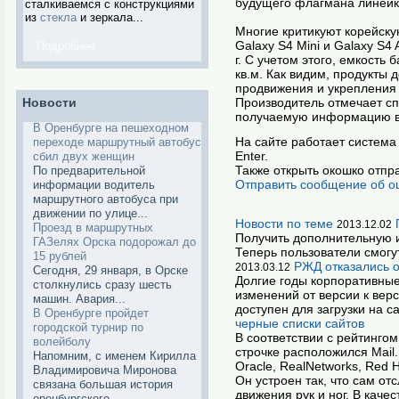
будущего флагмана линейк
сталкиваемся с конструкциями
из
стекла
и зеркала...
Многие критикуют корейску
Galaxy S4 Mini и Galaxy S4
Подробнее ...
г. С учетом этого, емкость
кв.м. Как видим, продукты
продвижения и укрепления 
Новости
Производитель отмечает спо
получаемую информацию в
В Оренбурге на пешеходном
На сайте работает система 
переходе маршрутный автобус
Enter.
сбил двух женщин
Также открыть окошко отпр
По предварительной
Отправить сообщение об о
информации водитель
маршрутного автобуса при
движении по улице...
Новости по теме
2013.12.02
Проезд в маршрутных
Получить дополнительную и
ГАЗелях Орска подорожал до
Теперь пользователи смогу
15 рублей
РЖД отказались о
2013.03.12
Сегодня, 29 января, в Орске
Долгие годы корпоративные
столкнулись сразу шесть
изменений от версии к вер
машин. Авария...
доступен для загрузки на 
В Оренбурге пройдет
черные списки сайтов
городской турнир по
В соответствии с рейтинго
волейболу
строчке расположился Mail.r
Напомним, с именем Кирилла
Oracle, RealNetworks, Red H
Владимировича Миронова
Он устроен так, что сам от
связана большая история
движения рук и ног. В кач
оренбургского...