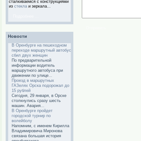
сталкиваемся с конструкциями
из
стекла
и зеркала...
Подробнее ...
Отправить
Новости
В Оренбурге на пешеходном
переходе маршрутный автобус
сбил двух женщин
По предварительной
информации водитель
маршрутного автобуса при
движении по улице...
Проезд в маршрутных
ГАЗелях Орска подорожал до
15 рублей
Сегодня, 29 января, в Орске
столкнулись сразу шесть
машин. Авария...
В Оренбурге пройдет
городской турнир по
волейболу
Напомним, с именем Кирилла
Владимировича Миронова
связана большая история
оренбургского...