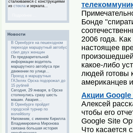
сталкиваемся с конструкциями
телекоммуник
из
стекла
и зеркала...
Примечательно
Подробнее ...
Бонде "спират
соотечественн
Новости
2006 года. Как
В Оренбурге на пешеходном
настоящее вр
переходе маршрутный автобус
сбил двух женщин
произошедшей 
По предварительной
информации водитель
какое-либо ус
маршрутного автобуса при
движении по улице...
людей готовы 
Проезд в маршрутных
американцев и
ГАЗелях Орска подорожал до
15 рублей
Сегодня, 29 января, в Орске
Акции Google
столкнулись сразу шесть
машин. Авария...
Алексей расска
В Оренбурге пройдет
городской турнир по
чтобы его отч
волейболу
Напомним, с именем Кирилла
Google Site O
Владимировича Миронова
Что касается с
связана большая история
оренбургского...