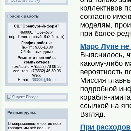
Оставить заявку
коллективов п
согласно имею
График работы
моделям, прои
СЦ "Оренбург-Информ"
при более ред
460000, г.Оренбург
пер. Телеграфный, 8 (2-й этаж)
График работы:
Марс Луне не
Пн.-Пт.: 9.00-18.00
Сб.Вс.: выходные
Выяснилось, ч
Ремонт и настройка
какому-либо м
компьютеров
тел.\факс +7(3532) 78-08-39
вероятность п
моб. тел. +7(3532) 46-80-06
Web:
Миссия главны
E-mail:
780839@bk.ru
подробной инф
корабля-имита
ссылкой на яп
Взгляд.
Рекомендуем:
В современном мире, во всех
При расходов
городах мы всё больше