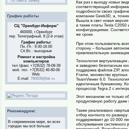
Оставить заявку
Как раз к выходу новых ви
соответствующей информац
подробности своих графиче
График работы
компании Geek3D, а, точнее
Вышла в свет новая версия
а также платы Tesla C2050
СЦ "Оренбург-Информ"
конфигурациями. Соответст
460000, г.Оренбург
же сроки.
пер. Телеграфный, 8 (2-й этаж)
График работы:
При этом пользователь все
Пн.-Пт.: 9.00-18.00
сторону – большая автоном
Сб.Вс.: выходные
привлекательную анимацию 
Ремонт и настройка
Технология виртуализации
компьютеров
и заведомо безопасным кон
тел.\факс +7(3532) 78-08-39
моб. тел. +7(3532) 46-80-06
поддержка файлов ZIP, вл
Web:
Frame, множество крупных 
E-mail:
780839@bk.ru
TeamViewer 6.0. Технологи
идентичным бумажному. Ком
процессор Tegra 2 с интег
Этот механизм не только о
продуктивную работу даже 
Также реализовано свертыв
Рекомендуем:
отбор контента по размеру
поддерживает до 10 000 ли
В современном мире, во всех
обслуживания системного 
городах мы всё больше
приложений. Разработчики 