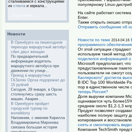
сталкиваемся с конструкциями
популярному Linux-дистриб
из
стекла
и зеркала...
На сайте работает система 
Подробнее ...
Enter.
Также открыть окошко отпр
Отправить сообщение об о
Новости
Новости по теме
2014.04.16
В Оренбурге на пешеходном
программного обеспечения
переходе маршрутный автобус
От этой ситуации страдают
сбил двух женщин
используем такой метод сб
По предварительной
поделился информацией о б
информации водитель
Microsoft предполагает, чт
маршрутного автобуса при
предустановленным пакетом
движении по улице...
пользователи не смогут со
Проезд в маршрутных
Касперского" достигла выс
ГАЗелях Орска подорожал до
В IDC Top 100 Worldwide P
15 рублей
пор в единственном числе 
Сегодня, 29 января, в Орске
теперь Россия?
столкнулись сразу шесть
Доля выручки компании Mic
машин. Авария...
оценивается чуть более15%.
В Оренбурге пройдет
среднем около $1,2-1,3 мл
городской турнир по
Продукт позволяет создава
волейболу
наиболее полную защиту да
Напомним, с именем Кирилла
копирования и восстановле
Владимировича Миронова
снять и смонтировать виде
связана большая история
Компания TechSmith предс
оренбургского...