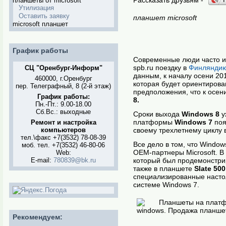
планшеты от microsoft
Утилизация
Оставить заявку
планшет microsoft
microsoft планшет
График работы
Современные люди часто ищу
spb.ru поездку в
Финляндию
СЦ "Оренбург-Информ"
данным, к началу осени 20
460000, г.Оренбург
которая будет ориентирова
пер. Телеграфный, 8 (2-й этаж)
предположения, что к осе
График работы:
8.
Пн.-Пт.: 9.00-18.00
Сб.Вс.: выходные
Сроки выхода
Windows 8
у
платформы
Windows 7
поя
Ремонт и настройка
компьютеров
своему трехлетнему циклу 
тел.\факс +7(3532) 78-08-39
Все дело в том, что Windo
моб. тел. +7(3532) 46-80-06
OEM-партнеры Microsoft. 
Web:
E-mail:
780839@bk.ru
который был продемонстрир
также в планшете
Slate 500
специализированные насто
системе Windows 7.
Рекомендуем: