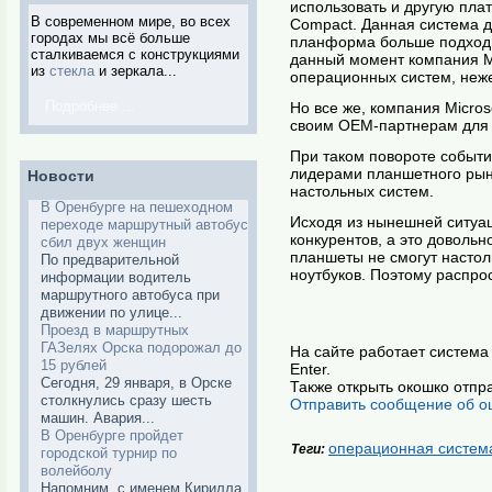
использовать и другую пла
В современном мире, во всех
Compact. Данная система д
городах мы всё больше
планформа больше подходи
сталкиваемся с конструкциями
данный момент компания Mi
из
стекла
и зеркала...
операционных систем, неж
Подробнее ...
Но все же, компания Micro
своим OEM-партнерам для 
При таком повороте событи
лидерами планшетного рынк
Новости
настольных систем.
В Оренбурге на пешеходном
Исходя из нынешней ситуа
переходе маршрутный автобус
конкурентов, а это довольн
сбил двух женщин
планшеты не смогут настол
По предварительной
ноутбуков. Поэтому распро
информации водитель
маршрутного автобуса при
движении по улице...
Проезд в маршрутных
ГАЗелях Орска подорожал до
На сайте работает система 
15 рублей
Enter.
Сегодня, 29 января, в Орске
Также открыть окошко отпр
столкнулись сразу шесть
Отправить сообщение об о
машин. Авария...
В Оренбурге пройдет
операционная систем
Теги:
городской турнир по
волейболу
Напомним, с именем Кирилла