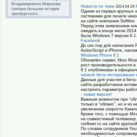
Владимировича Миронова
Новости по теме
2014.04.29
связана большая история
Одним из первых крупных з
оренбургского...
системами для печати чеко
на сайте компании Softline.
Перед этим заявлением ком
ожидать в конце июля 2014 
была Windows 7 версии 6.1
Facebook
До сих пор для написания F
ActionScript и iPhone, напо
Windows Phone 8.1
Обновлён сервис Xbox Musi
рост производительности в
8.1 опубликован в официал
начале бета-тестирования 
Данные для участия в бета
сайте разработчиков анти
настроить параметры рабо
- новая версия!
Важным моментом при “обла
только в “облако”, но и из 
увеличение скорости бэкапа
Кроме того, с помощью Mir
на совместимый телевизор.
rsoftwer.ru на сайте крупн
По словам сотрудников You
необходимостью сопровожд