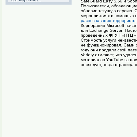
SafeGuard Easy 5.50 и Soph
Пользователи, обладающие 
обновив текущую версию. 
мероприятиях с помощью п
распознавания террористов
Корпорация Microsoft начал
для Exchange Server. Нас
проведенных ФГУП «НТЦ «
Стоимость услуги неизвест
не функционировал. Сами с
году они продали свой пате
Variety отмечает, что уда
материалов YouTube за пос
последует, тогда страница 