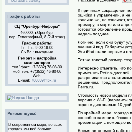
Оставить заявку
К причинам сокращения пос
ошибки в управлении, а не 
График работы
конечно же, не означает, 
примеру, в марте или апре
СЦ "Оренбург-Информ"
готовится обновление прош
460000, г.Оренбург
недель позднее.
пер. Телеграфный, 8 (2-й этаж)
Логично, если они будут ул
График работы:
внешний вид. Габариты устр
Пн.-Пт.: 9.00-18.00
Эти iPad стали первыми пл
Сб.Вс.: выходные
Ремонт и настройка
Тот же толстый размер сохр
компьютеров
тел.\факс +7(3532) 78-08-39
Интересно отметить, что по
моб. тел. +7(3532) 46-80-06
применять Retina-дисплей. 
Web:
расценивается аналитикам
E-mail:
780839@bk.ru
решением. Предположительн
Ferra.ru.
Стоимость новой модели пл
версию с Wi-Fi (варианты 
экран с диагональю 10 дюйм
По крайней мере, гораздо 
Рекомендуем:
способно заменить блокнот 
презентации с помощью вс
В современном мире, во всех
городах мы всё больше
Время автономной работы с