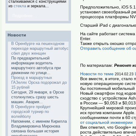
сталкиваемся с конструкциями
из
стекла
и зеркала...
Предположительно, iOS 5.1 
установил своеобразный ре
Подробнее ...
процессора платформы NVI
Старший iPad с диагональю 
На сайте работает система 
Новости
Enter.
Также открыть окошко отпр
В Оренбурге на пешеходном
Отправить сообщение об о
переходе маршрутный автобус
сбил двух женщин
По предварительной
информации водитель
По материалам:
Ремонт к
маршрутного автобуса при
движении по улице...
Новости по теме
2014.02.23
Проезд в маршрутных
Все вместе, в итоге, стал
ГАЗелях Орска подорожал до
новую операционную систем
15 рублей
бы постоянный мобильный 
Сегодня, 29 января, в Орске
Новый смартфон под кодовы
столкнулись сразу шесть
сходство с устройством As
машин. Авария...
в России — $0,053 и $0,013
В Оренбурге пройдет
Крупнейший мировой произ
городской турнир по
иск против компании Apple
волейболу
сообщениями почти в 60 ст
Напомним, с именем Кирилла
от социальной инженерии
Владимировича Миронова
Вик отметил, что Google+ 
связана большая история
роста действительно впеча
оренбургского...