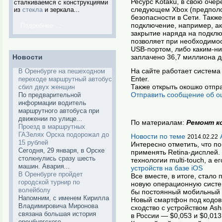
Ресурс Kotaku, в свою очер
сталкиваемся с конструкциями
следующем Xbox (предполо
из
стекла
и зеркала...
безопасности в Сети. Такж
подключение, например, ак
Подробнее ...
закрытие наряда на подклю
позволяет при необходимос
USB-портом, либо каким-ни
Новости
заплачено 36,7 миллиона д
На сайте работает система 
В Оренбурге на пешеходном
Enter.
переходе маршрутный автобус
Также открыть окошко отпр
сбил двух женщин
Отправить сообщение об о
По предварительной
информации водитель
маршрутного автобуса при
движении по улице...
По материалам:
Ремонт к
Проезд в маршрутных
ГАЗелях Орска подорожал до
Новости по теме
2014.02.22
15 рублей
Интересно отметить, что по
Сегодня, 29 января, в Орске
применять Retina-дисплей.
столкнулись сразу шесть
технологии multi-touch, а е
машин. Авария...
устройств на базе iOS
В Оренбурге пройдет
Все вместе, в итоге, стал
городской турнир по
новую операционную систем
волейболу
бы постоянный мобильный 
Напомним, с именем Кирилла
Новый смартфон под кодовы
Владимировича Миронова
сходство с устройством As
связана большая история
в России — $0,053 и $0,013
оренбургского...