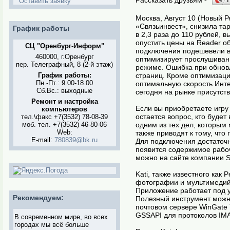
Оставить заявку
Москва, Август 10 (Новый 
«Связьинвест», снизила та
График работы
в 2,3 раза до 110 рублей
опустить цены на Reader о
СЦ "Оренбург-Информ"
подключения подешевели в
460000, г.Оренбург
оптимизирует прослушиван
пер. Телеграфный, 8 (2-й этаж)
режиме. Ошибка при обновл
График работы:
страниц. Кроме оптимизаци
Пн.-Пт.: 9.00-18.00
оптимальную скорость Инте
Сб.Вс.: выходные
сегодня на рынке присутст
Ремонт и настройка
Если вы приобретаете игру 
компьютеров
остается вопрос, кто будет
тел.\факс +7(3532) 78-08-39
моб. тел. +7(3532) 46-80-06
одним из тех дел, которым
Web:
также приводят к тому, что
E-mail:
780839@bk.ru
Для подключения достаточн
появится содержимое рабо
можно на сайте компании So
Kati, также известного как
фотографии и мультимедийн
Приложение работает под у
Рекомендуем:
Полезный инструмент можно
почтовом сервере WinGate 
GSSAPI для протоколов IM
В современном мире, во всех
городах мы всё больше