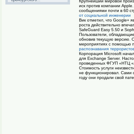
Крупнейший мировой произ
иск против компании Apple
сообщениями почти в 60 ст
от социальной инженерии
Вик отметил, что Google+ 
роста действительно впеча
SafeGuard Easy 5.50 и Soph
Пользователи, обладающие 
обновив текущую версию. 
мероприятиях с помощью п
распознавания террористов
Корпорация Microsoft начал
для Exchange Server. Нас
проведенных ФГУП «НТЦ «
Стоимость услуги неизвест
не функционировал. Сами с
году они продали свой пате